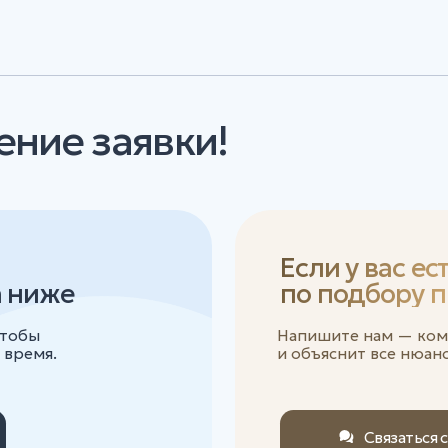
е заявки!
Если у вас есть вопр
же
по подбору програм
Напишите нам — команда Tranio 
.
и объяснит все нюансы резидентс
Связаться с
консультантом